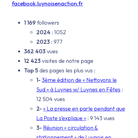
facebook.luynoisenaction.fr
1 169
followers
2024
: 1052
2023
: 977
362 403
vues
12 423
visites de notre page
Top 5
des pages les plus vus :
1-
3ème édition de « Nettoyons le
Sud » à Luynes w/ Luynes en Fêtes
:
12 504 vues
2-
« La presse en parle pendant que
La Poste s’explique »
: 9 143 vues
3-
Réunion « circulation &
stationnement » de Luynois en