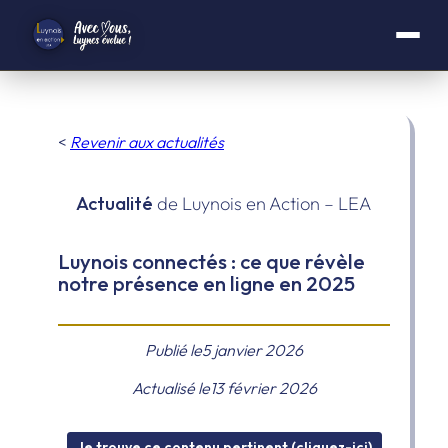
Aller
au
<
Revenir aux actualités
contenu
Actualité
de Luynois en Action – LEA
Luynois connectés : ce que révèle
notre présence en ligne en 2025
Publié le
5 janvier 2026
Actualisé le
13 février 2026
Je trouve ce contenu pertinent (cliquez-ici)